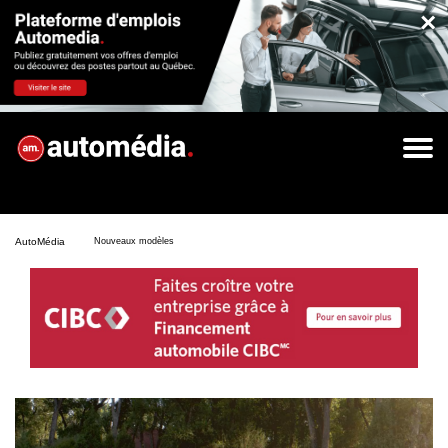
×
AutoMédia
Nouveaux modèles