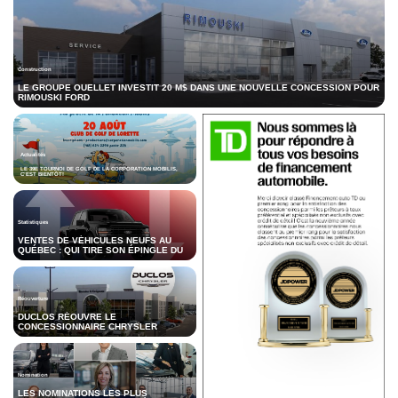
Construction
LE GROUPE OUELLET INVESTIT 20 M$ DANS UNE NOUVELLE CONCESSION POUR
RIMOUSKI FORD
Actualités
LE 39E TOURNOI DE GOLF DE LA CORPORATION MOBILIS,
C’EST BIENTÔT!
Statistiques
VENTES DE VÉHICULES NEUFS AU
QUÉBEC : QUI TIRE SON ÉPINGLE DU
JEU AU PREMIER SEMESTRE DE 2026?
Réouverture
DUCLOS RÉOUVRE LE
CONCESSIONNAIRE CHRYSLER
DODGE JEEP RAM DE
DRUMMONDVILLE
Nomination
LES NOMINATIONS LES PLUS