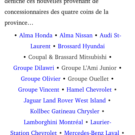
déniché ces nouvelles provenant de
concessionnaires des quatre coins de la
province…
•
Alma Honda
•
Alma Nissan
•
Audi St-
Laurent
•
Brossard Hyundai
•
Coupal & Brassard Mitsubishi
•
Groupe Dilawri
•
Groupe L’Ami Junior
•
Groupe Olivier
•
Groupe Ouellet
•
Groupe Vincent
•
Hamel Chevrolet
•
Jaguar Land Rover West Island
•
Kollbec Gatineau Chrysler
•
Lamborghini Montréal
•
Laurier-
Station Chevrolet
•
Mercedes-Benz Laval
•