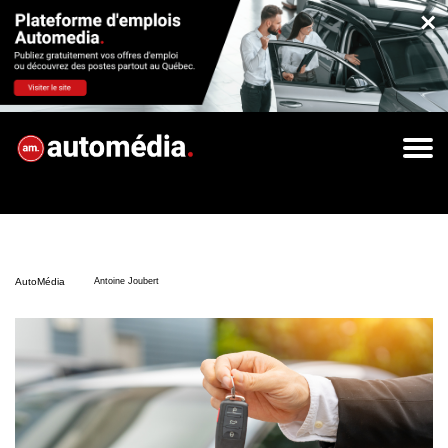
×
AutoMédia
Antoine Joubert