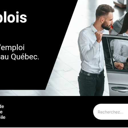
de
ie
ile