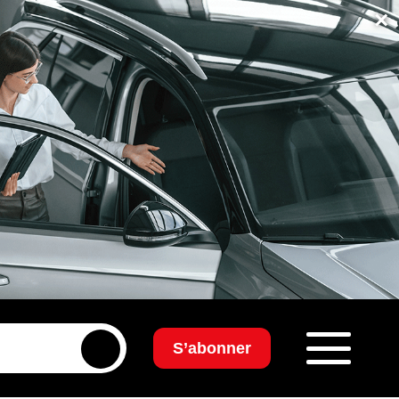
×
S’abonner