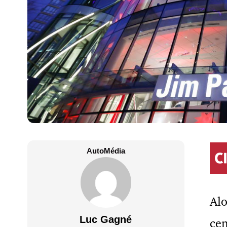
AutoMédia
Alo
Luc Gagné
cen