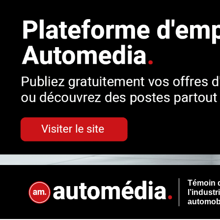
Témoin 
l’industr
automob