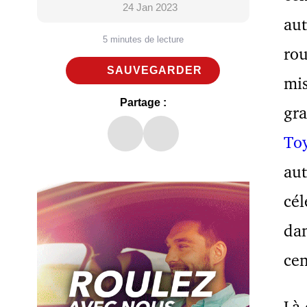
24 Jan 2023
aut
5 minutes de lecture
rou
SAUVEGARDER
mis
Partage :
gra
To
aut
cél
dan
cen
Là 