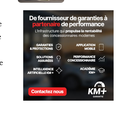
e
e
e