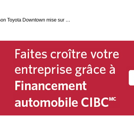
À Vancouver, Jim Pattison Toyota Downtown mise sur une présence accrue au centre-ville