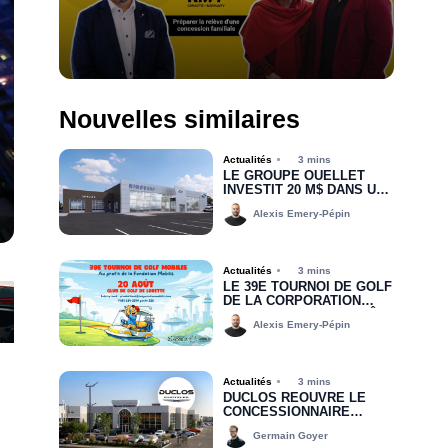
Nouvelles similaires
Actualités
3 mins
LE GROUPE OUELLET
INVESTIT 20 M$ DANS UNE
NOUVELLE CONCESSION
Alexis Emery-Pépin
POUR RIMOUSKI FORD
Actualités
3 mins
LE 39E TOURNOI DE GOLF
DE LA CORPORATION
MOBILIS, C’EST BIENTÔT!
Alexis Emery-Pépin
Actualités
3 mins
DUCLOS RÉOUVRE LE
CONCESSIONNAIRE
CHRYSLER DODGE JEEP
Germain Goyer
RAM DE DRUMMONDVILLE