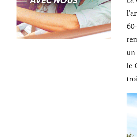
l’a
60-
rem
un
le 
tro