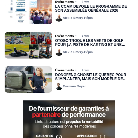
Événements
2 mins
LA CCAM DÉVOILE LE PROGRAMME DE
SON ASSEMBLÉE GÉNÉRALE 2026
Alexis Emery-Pépin
Événements
3 mins
OTOGO TROQUE LES VERTS DE GOLF
POUR LA PISTE DE KARTING ET UNE
COMPÉTITION AMICALE
Alexis Emery-Pépin
Événements
4 mins
DONGFENG CHOISIT LE QUÉBEC POUR
S’IMPLANTER, MAIS SON MODÈLE DE
DISTRIBUTION DEMEURE INCONNU
Germain Goyer