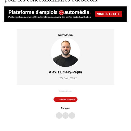
AutoMédia
Alexis Emery-Pépin
25 Juin 2025
2 minutes de lecture
SAUVEGARDER
Partage :