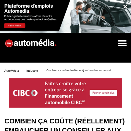
×
AutoMédia
Industrie
Combien ça coûte (réellement) embaucher un conseiller aux ventes ?
COMBIEN ÇA COÛTE (RÉELLEMENT)
EMBAUCHER UN CONSEILLER AUX