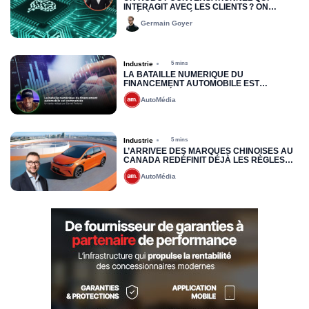
INTERAGIT AVEC LES CLIENTS ? ON
PRÉFÈRE LES VÉRITABLES HUMAINS QUI
Germain Goyer
PARLENT AUX HUMAINS
Industrie
5 mins
LA BATAILLE NUMÉRIQUE DU
FINANCEMENT AUTOMOBILE EST
COMMENCÉE
AutoMédia
Industrie
5 mins
L’ARRIVÉE DES MARQUES CHINOISES AU
CANADA REDÉFINIT DÉJÀ LES RÈGLES
DU JEU : VERS UNE NOUVELLE LOGIQUE
AutoMédia
DE PRÉQUALIFICATION