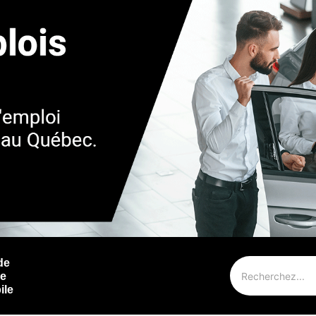
de
ie
ile