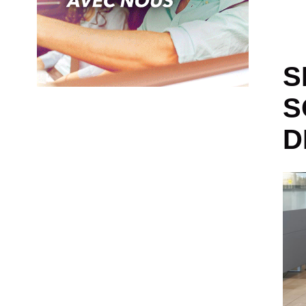
S
S
D