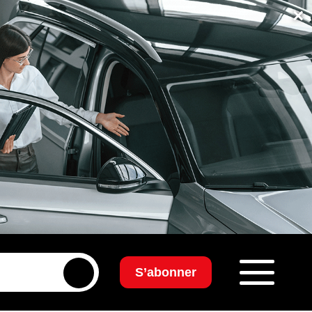
×
S’abonner