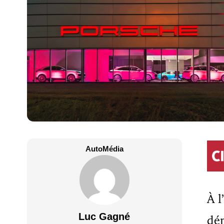
AutoMédia
À l
Luc Gagné
dén