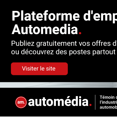
Témoin 
l’industr
automob