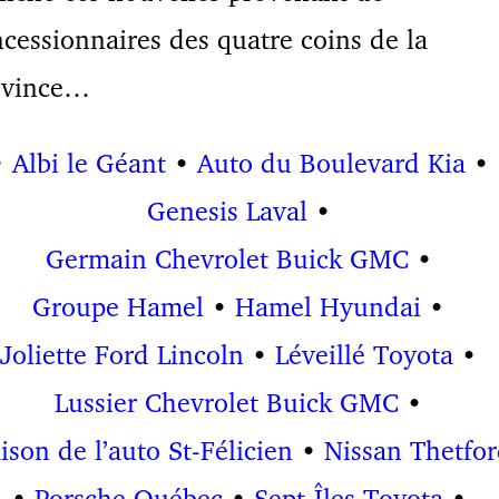
cessionnaires des quatre coins de la
ovince…
•
Albi le Géant
•
Auto du Boulevard Kia
•
Genesis Laval
•
Germain Chevrolet Buick GMC
•
Groupe Hamel
•
Hamel Hyundai
•
Joliette Ford Lincoln
•
Léveillé Toyota
•
Lussier Chevrolet Buick GMC
•
son de l’auto St-Félicien
•
Nissan Thetfo
•
Porsche Québec
•
Sept-Îles Toyota
•