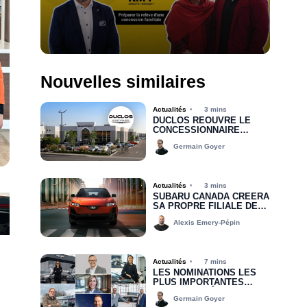
Nouvelles similaires
Actualités
3 mins
DUCLOS RÉOUVRE LE
CONCESSIONNAIRE
CHRYSLER DODGE JEEP
Germain Goyer
RAM DE DRUMMONDVILLE
Actualités
3 mins
SUBARU CANADA CRÉERA
SA PROPRE FILIALE DE
FINANCEMENT D’ICI 2030
Alexis Emery-Pépin
Actualités
7 mins
LES NOMINATIONS LES
PLUS IMPORTANTES
DEPUIS LE DÉBUT DE
Germain Goyer
2026