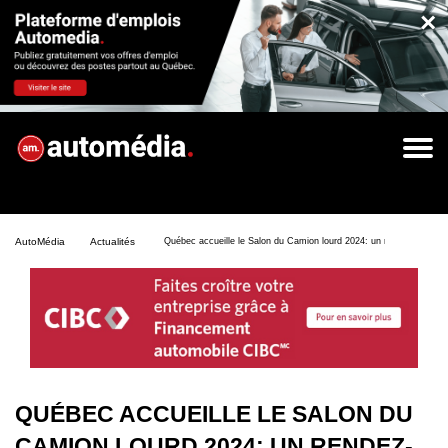
×
AutoMédia
Actualités
Québec accueille le Salon du Camion lourd 2024: un rendez-vous p
QUÉBEC ACCUEILLE LE SALON DU
CAMION LOURD 2024: UN RENDEZ-