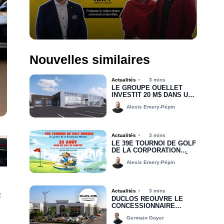
Nouvelles similaires
Actualités
3 mins
LE GROUPE OUELLET
INVESTIT 20 M$ DANS UNE
NOUVELLE CONCESSION
Alexis Emery-Pépin
POUR RIMOUSKI FORD
Actualités
3 mins
LE 39E TOURNOI DE GOLF
DE LA CORPORATION
MOBILIS, C’EST BIENTÔT!
Alexis Emery-Pépin
e
Actualités
3 mins
DUCLOS RÉOUVRE LE
CONCESSIONNAIRE
CHRYSLER DODGE JEEP
Germain Goyer
RAM DE DRUMMONDVILLE