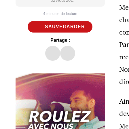
02 Août 2017
Me
4 minutes de lecture
cha
SAUVEGARDER
con
Partage :
Par
rec
Nor
dir
Ain
dev
Me