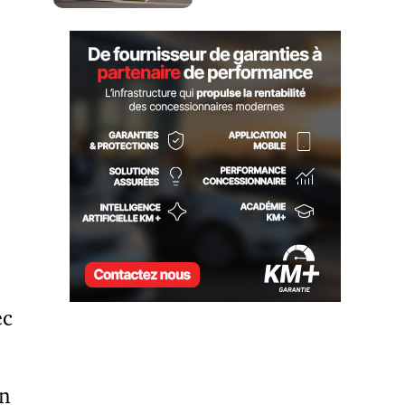
ec
En