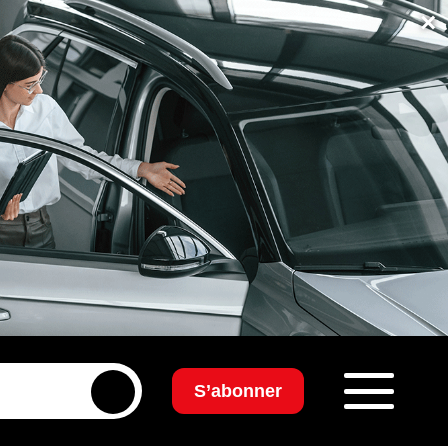
×
S’abonner