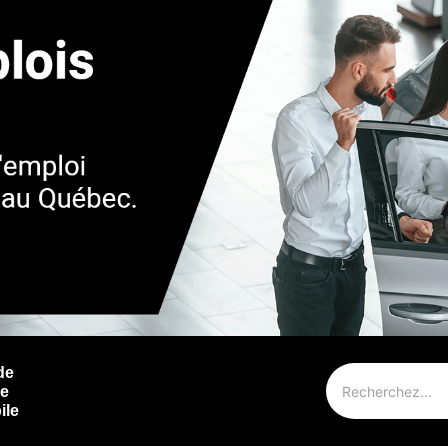
de
ie
ile