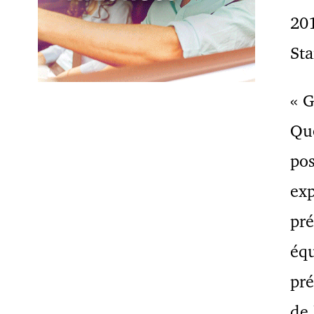
201
Sta
« G
Qué
pos
exp
pr
équ
pré
de 