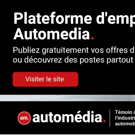
Témoin 
l’industr
automob