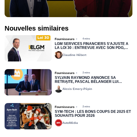
Nouvelles similaires
Fournisseurs
4 mins
LGM SERVICES FINANCIERS S’AJUSTE À
LA LOI 30 : ENTREVUE AVEC SON PDG,
DREW COLLIER
Claudine Hébert
Fournisseurs
2 mins
SYLVAIN RAYMOND ANNONCE SA
RETRAITE, PASCAL BÉLANGER LUI
SUCCÉDERA
Alexis Emery-Pépin
Fournisseurs
2 mins
SYM-TECH : LES BONS COUPS DE 2025 ET
SOUHAITS POUR 2026
AutoMédia