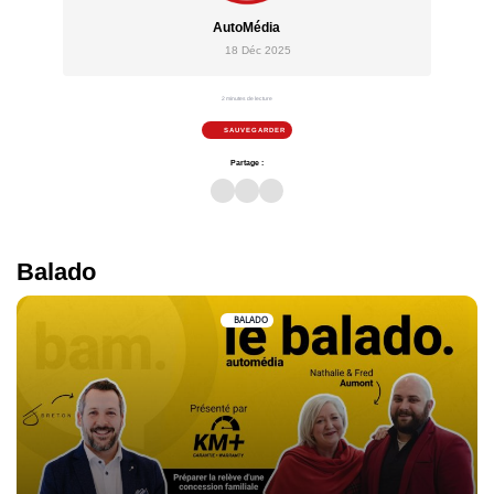
AutoMédia
18 Déc 2025
2 minutes de lecture
SAUVEGARDER
Partage :
Balado
BALADO