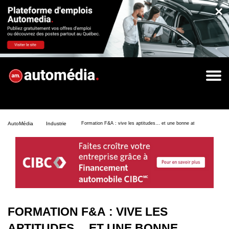
×
AutoMédia
Industrie
Formation F&A : vive les aptitudes… et une bonne attitude !
FORMATION F&A : VIVE LES
APTITUDES… ET UNE BONNE