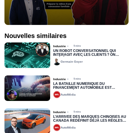
Nouvelles similaires
Industrie
5 mins
UN ROBOT CONVERSATIONNEL QUI
INTERAGIT AVEC LES CLIENTS ? ON
PRÉFÈRE LES VÉRITABLES HUMAINS QUI
Germain Goyer
PARLENT AUX HUMAINS
Industrie
5 mins
LA BATAILLE NUMÉRIQUE DU
FINANCEMENT AUTOMOBILE EST
COMMENCÉE
AutoMédia
Industrie
5 mins
L’ARRIVÉE DES MARQUES CHINOISES AU
CANADA REDÉFINIT DÉJÀ LES RÈGLES
DU JEU : VERS UNE NOUVELLE LOGIQUE
AutoMédia
DE PRÉQUALIFICATION