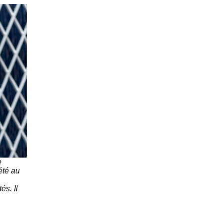
e
été au
és. Il