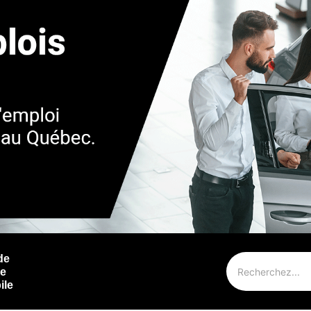
de
ie
ile