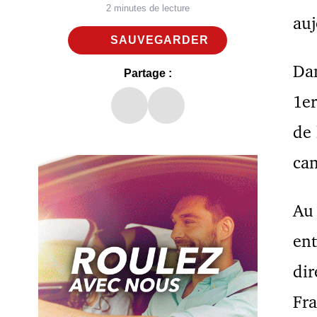
2 minutes de lecture
auj
SAUVEGARDER
Dan
Partage :
1e
de 
can
Au
ent
dir
Fra