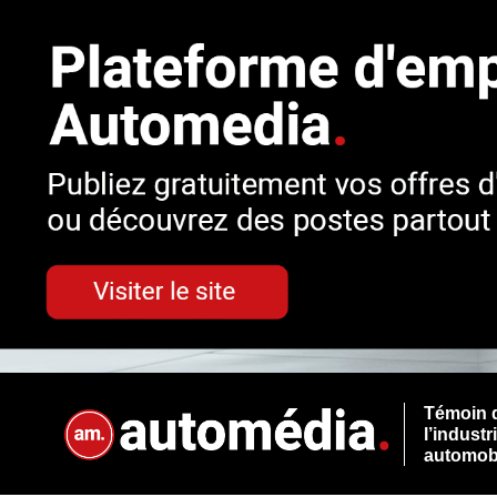
Témoin 
l’industr
automob