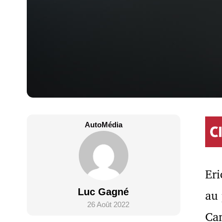
AutoMédia
Eri
Luc Gagné
au 
26 Août 2022
Can