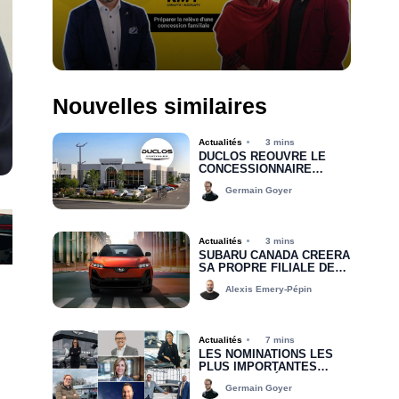
Nouvelles similaires
Actualités
3 mins
DUCLOS RÉOUVRE LE
CONCESSIONNAIRE
CHRYSLER DODGE JEEP
Germain Goyer
RAM DE DRUMMONDVILLE
Actualités
3 mins
SUBARU CANADA CRÉERA
SA PROPRE FILIALE DE
FINANCEMENT D’ICI 2030
Alexis Emery-Pépin
Actualités
7 mins
LES NOMINATIONS LES
PLUS IMPORTANTES
DEPUIS LE DÉBUT DE
Germain Goyer
2026