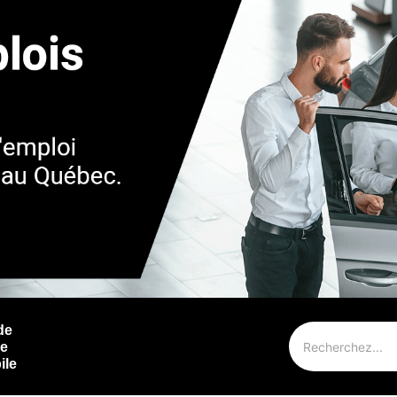
de
ie
ile