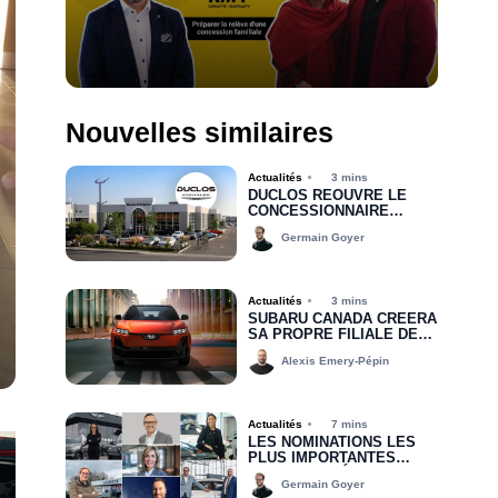
Nouvelles similaires
Actualités
3 mins
DUCLOS RÉOUVRE LE
CONCESSIONNAIRE
CHRYSLER DODGE JEEP
Germain Goyer
RAM DE DRUMMONDVILLE
Actualités
3 mins
SUBARU CANADA CRÉERA
SA PROPRE FILIALE DE
FINANCEMENT D’ICI 2030
Alexis Emery-Pépin
Actualités
7 mins
LES NOMINATIONS LES
PLUS IMPORTANTES
DEPUIS LE DÉBUT DE
Germain Goyer
2026