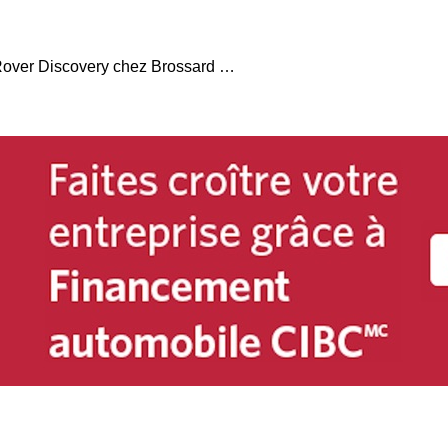
Dévoilement du Land Rover Discovery chez Brossard Jaguar et Land Rover