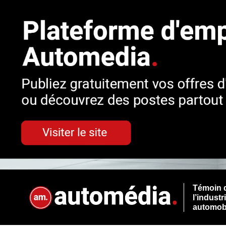
Témoin 
l’industr
automob