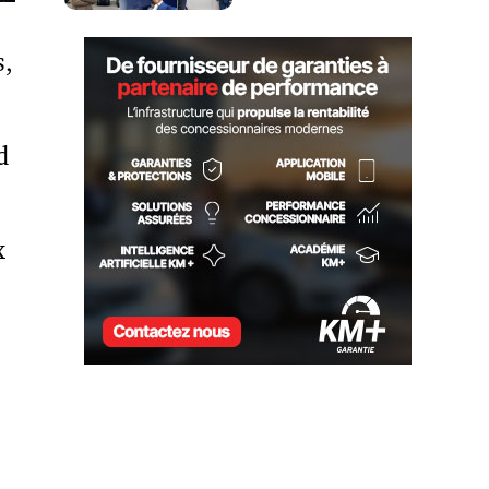
s,
d
x