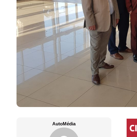
AutoMédia