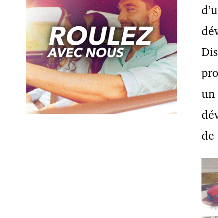
d’u
dév
Dis
pro
un 
dév
de 