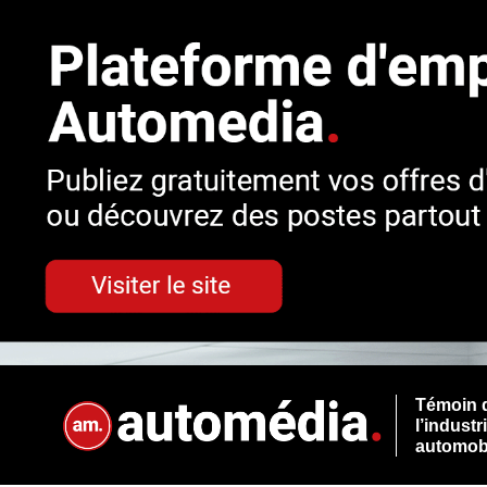
Témoin 
l’industr
automob