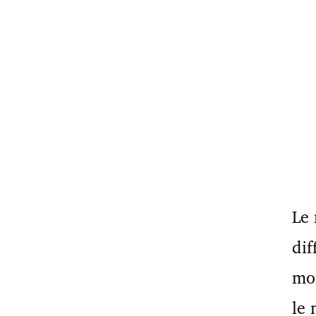
Le 
dif
mon
le 