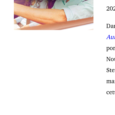
20
Dan
Au
por
Nou
Ste
mai
cet