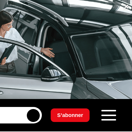
×
S’abonner