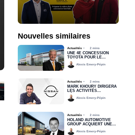
Nouvelles similaires
Actualités
2 mins
UNE 4E CONCESSION
TOYOTA POUR LE
GROUPE MHT
Alexis Emery-Pépin
Actualités
2 mins
MARK KHOURY DIRIGERA
LES ACTIVITÉS
RÉGIONALES DE NISSAN
Alexis Emery-Pépin
CANADA DANS LA RÉGION
DE L’EST
Actualités
2 mins
HOLAND AUTOMOTIVE
GROUP ACQUIERT UNE
PARTIE DU
Alexis Emery-Pépin
PORTEFEUILLE DE