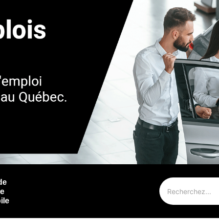
de
ie
ile