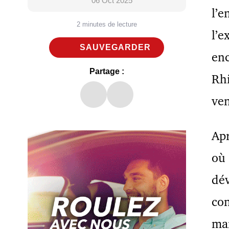
06 Oct 2025
l’e
2 minutes de lecture
l’e
SAUVEGARDER
enc
Partage :
Rhi
ven
Apr
où 
dé
con
mar