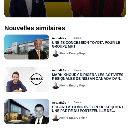
Nouvelles similaires
Actualités
2 mins
UNE 4E CONCESSION TOYOTA POUR LE
GROUPE MHT
Alexis Emery-Pépin
Actualités
2 mins
MARK KHOURY DIRIGERA LES ACTIVITÉS
RÉGIONALES DE NISSAN CANADA DANS
LA RÉGION DE L’EST
Alexis Emery-Pépin
Actualités
2 mins
HOLAND AUTOMOTIVE GROUP ACQUIERT
UNE PARTIE DU PORTEFEUILLE DE
LOCATION JOHN SCOTTI
Alexis Emery-Pépin