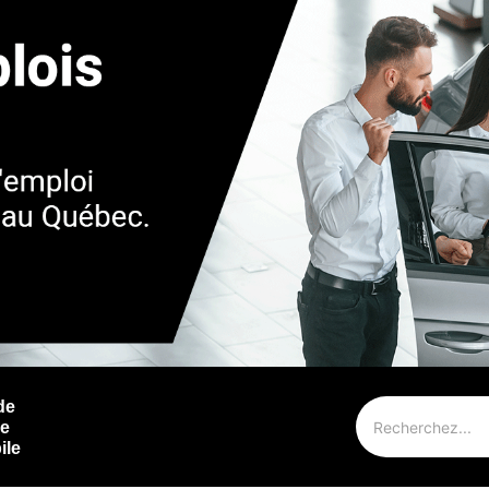
de
ie
ile