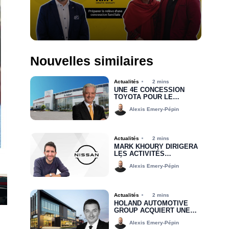
Nouvelles similaires
Actualités
2 mins
UNE 4E CONCESSION
TOYOTA POUR LE
GROUPE MHT
Alexis Emery-Pépin
Actualités
2 mins
MARK KHOURY DIRIGERA
LES ACTIVITÉS
RÉGIONALES DE NISSAN
Alexis Emery-Pépin
CANADA DANS LA RÉGION
DE L’EST
Actualités
2 mins
HOLAND AUTOMOTIVE
GROUP ACQUIERT UNE
PARTIE DU
Alexis Emery-Pépin
PORTEFEUILLE DE