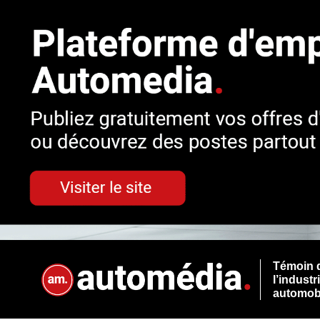
Témoin 
l’industr
automob