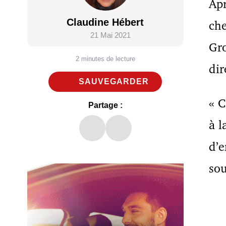
Apr
Claudine Hébert
ch
21 Mai 2021
Gro
2 minutes de lecture
dir
SAUVEGARDER
« C
Partage :
à l
d’e
sou