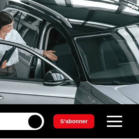
×
S’abonner