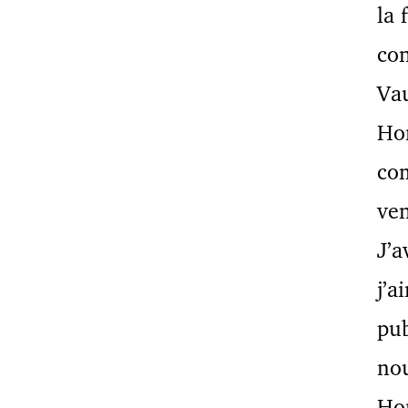
la 
co
Va
Hon
co
ve
J’a
j’a
pub
nou
Ho