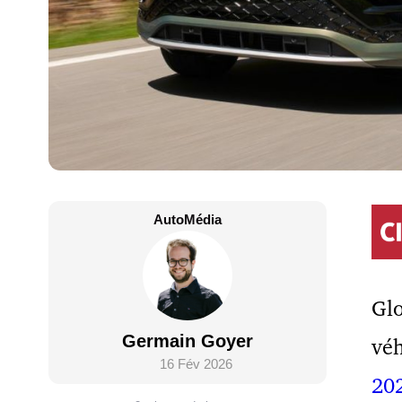
AutoMédia
Gl
Germain Goyer
véh
16 Fév 2026
20