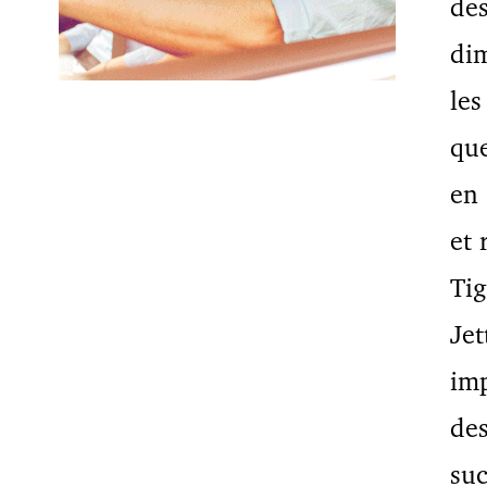
des
dim
les
que
en 
et 
Tig
Je
imp
des
suc