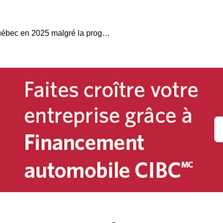
Volkswagen recule au Québec en 2025 malgré la progression de ses VUS à essence