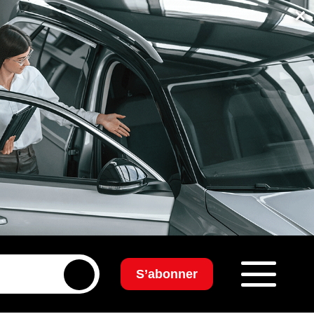
×
S’abonner