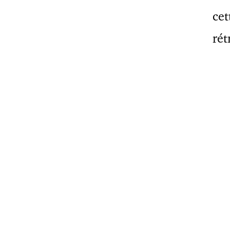
cet
rét