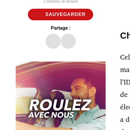
2 minutes de lecture
SAUVEGARDER
Partage :
Ch
Cel
mar
l’I
de 
éle
a d