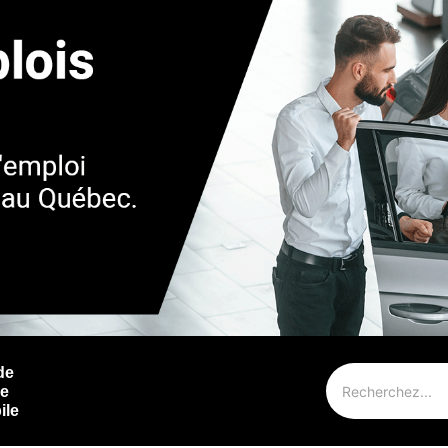
de
ie
ile