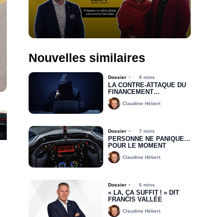
Nouvelles similaires
Dossier
8 mins
LA CONTRE-ATTAQUE DU
FINANCEMENT
AUTOMOBILE
Claudine Hébert
S’ORGANISE FACE À LA
FRAUDE
Dossier
7 mins
PERSONNE NE PANIQUE…
POUR LE MOMENT
Claudine Hébert
Dossier
6 mins
« LÀ, ÇA SUFFIT ! » DIT
FRANCIS VALLÉE
Claudine Hébert