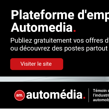
Témoin 
l’industr
automob