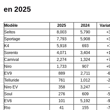
en 2025
Modèle
2025
2024
Varia
Seltos
8,003
5,790
+
Sportage
7,793
5,908
+
K4
5,918
693
+
Sorento
4,071
3,404
+
Carnival
2,274
1,324
+
Niro
1,733
907
+
EV9
889
2,711
-
Telluride
761
1,012
-
Niro EV
358
3,247
Soul
276
609
-
EV6
101
5,192
-
Rio
41
155
-