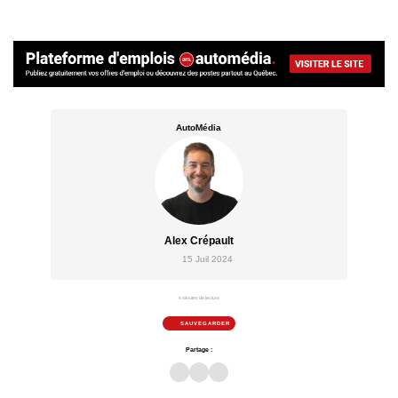
AutoMédia
Alex Crépault
15 Juil 2024
4 minutes de lecture
SAUVEGARDER
Partage :