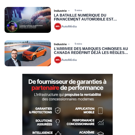
Industrie
5 mins
LA BATAILLE NUMÉRIQUE DU
FINANCEMENT AUTOMOBILE EST
COMMENCÉE
AutoMédia
Industrie
5 mins
L’ARRIVÉE DES MARQUES CHINOISES AU
CANADA REDÉFINIT DÉJÀ LES RÈGLES
DU JEU : VERS UNE NOUVELLE LOGIQUE
AutoMédia
DE PRÉQUALIFICATION