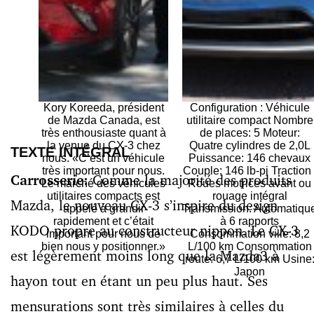
Kory Koreeda, président
Configuration : Véhicule
de Mazda Canada, est
utilitaire compact Nombre
très enthousiaste quant à
de places: 5 Moteur:
la venue du CX-3 chez
Quatre cylindres de 2,0L
TEXTE INTÉGRAL
nous. «C’est un véhicule
Puissance: 146 chevaux
très important pour nous.
Couple: 146 lb-pi Traction 
Carrosserie:
Comme la majorité des produits
Le marché des véhicules
Roues motrices avant ou
utilitaires compacts est
rouage intégral
Mazda, le nouveau CX-3 s’inspire du design
appelé à grandir
Transmission: Automatiqu
rapidement et c’était
à 6 rapports
KODO propre au constructeur nippon. Le CX-3
important pour nous de
Consommation ville: 8,2
bien nous y positionner.»
L/100 km Consommation
est légèrement moins long que la Mazda3 à
route: 6,7 L/100 km Usine
Japon
hayon tout en étant un peu plus haut. Ses
mensurations sont très similaires à celles du