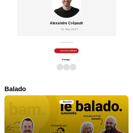
Alexandre Crépault
01 Mai 2015
4 minutes de lecture
SAUVEGARDER
Partage :
Balado
BALADO