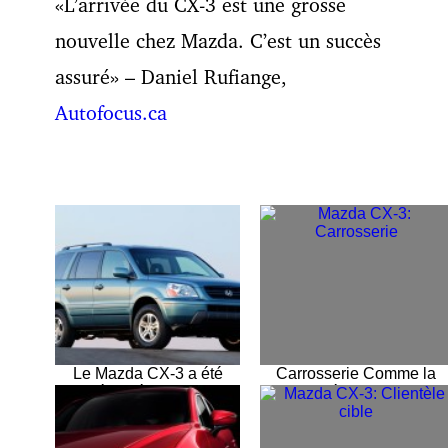
«L’arrivée du CX-3 est une grosse
nouvelle chez Mazda. C’est un succès
assuré» – Daniel Rufiange,
Autofocus.ca
Le Mazda CX-3 a été
Carrosserie Comme la
présenté pour une
majorité des produits
première fois en tant que
Mazda, le nouveau CX-3
modèle de production au
s’inspire du design KOD
dernier Salon de l’Auto de
propre au constructeur