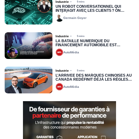
Industrie
5 mins
UN ROBOT CONVERSATIONNEL QUI
INTERAGIT AVEC LES CLIENTS ? ON
PRÉFÈRE LES VÉRITABLES HUMAINS QUI
Germain Goyer
PARLENT AUX HUMAINS
Industrie
5 mins
LA BATAILLE NUMÉRIQUE DU
FINANCEMENT AUTOMOBILE EST
COMMENCÉE
AutoMédia
Industrie
5 mins
L’ARRIVÉE DES MARQUES CHINOISES AU
CANADA REDÉFINIT DÉJÀ LES RÈGLES
DU JEU : VERS UNE NOUVELLE LOGIQUE
AutoMédia
DE PRÉQUALIFICATION