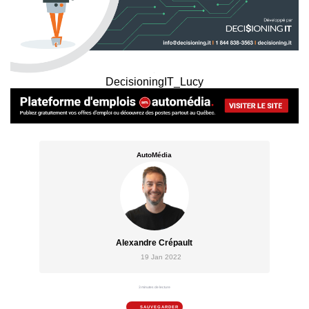
DecisioningIT_Lucy
AutoMédia
Alexandre Crépault
19 Jan 2022
3 minutes de lecture
SAUVEGARDER