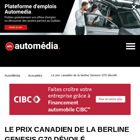
×
AutoMédia
Actualités
Le prix canadien de la berline Genesis G70 dévoilé
LE PRIX CANADIEN DE LA BERLINE
GENESIS G70 DÉVOILÉ