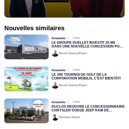
Nouvelles similaires
Actualités
3 mins
LE GROUPE OUELLET INVESTIT 20 M$
DANS UNE NOUVELLE CONCESSION POUR
RIMOUSKI FORD
Alexis Emery-Pépin
Actualités
3 mins
LE 39E TOURNOI DE GOLF DE LA
CORPORATION MOBILIS, C’EST BIENTÔT!
Alexis Emery-Pépin
Actualités
3 mins
DUCLOS RÉOUVRE LE CONCESSIONNAIRE
CHRYSLER DODGE JEEP RAM DE
DRUMMONDVILLE
Germain Goyer