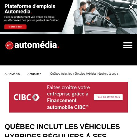
×
AutoMédia
Actualités
Québec inclut les véhicules hybrides réguliers à ses objectifs de ven
QUÉBEC INCLUT LES VÉHICULES
HYBRIDES RÉGULIERS À SES