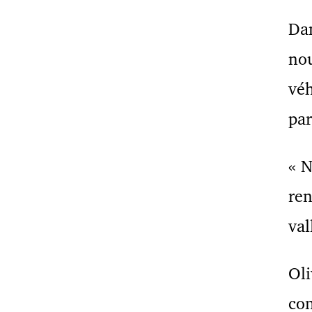
Dan
nou
véh
par
« 
ren
val
Oli
co