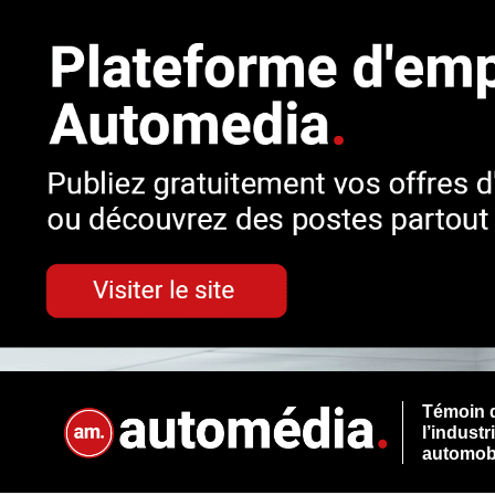
Témoin 
l’industr
automob