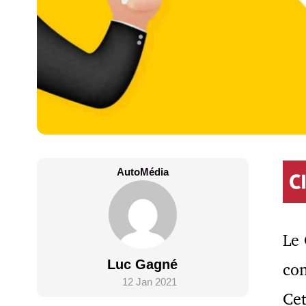
AutoMédia
Le 
Luc Gagné
co
12 Jan 2021
Cet