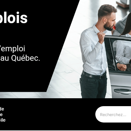
de
ie
ile