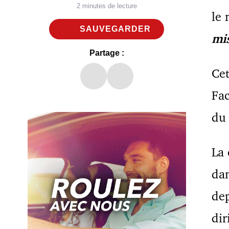
2 minutes de lecture
le 
SAUVEGARDER
m
i
Partage :
Cet
Fa
du 
La 
dan
dep
dir