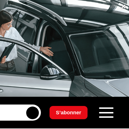
×
S’abonner