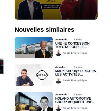
Nouvelles similaires
Actualités
2 mins
UNE 4E CONCESSION
TOYOTA POUR LE
GROUPE MHT
Alexis Emery-Pépin
Actualités
2 mins
MARK KHOURY DIRIGERA
LES ACTIVITÉS
RÉGIONALES DE NISSAN
Alexis Emery-Pépin
CANADA DANS LA RÉGION
DE L’EST
Actualités
2 mins
.
HOLAND AUTOMOTIVE
GROUP ACQUIERT UNE
PARTIE DU
Alexis Emery-Pépin
PORTEFEUILLE DE