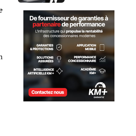
LOCATION JOHN SCOTTI
e
n