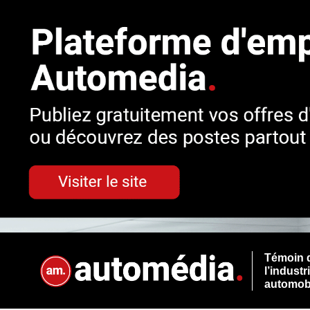
Témoin 
l’industr
automob