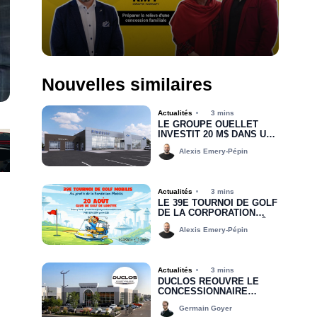
Nouvelles similaires
Actualités
3 mins
LE GROUPE OUELLET
INVESTIT 20 M$ DANS UNE
NOUVELLE CONCESSION
Alexis Emery-Pépin
POUR RIMOUSKI FORD
Actualités
3 mins
LE 39E TOURNOI DE GOLF
DE LA CORPORATION
MOBILIS, C’EST BIENTÔT!
Alexis Emery-Pépin
Actualités
3 mins
DUCLOS RÉOUVRE LE
CONCESSIONNAIRE
CHRYSLER DODGE JEEP
Germain Goyer
RAM DE DRUMMONDVILLE