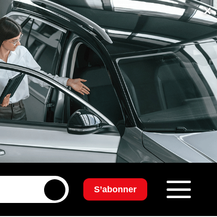
×
S’abonner