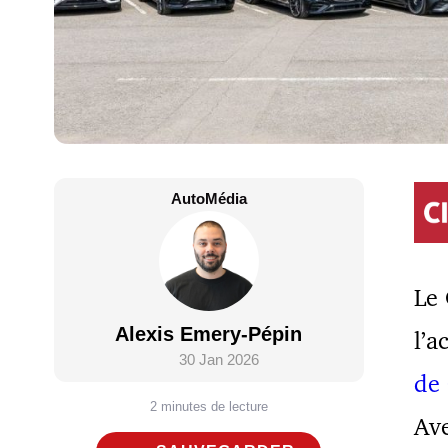
AutoMédia
Le
Alexis Emery-Pépin
l’a
30 Jan 2026
de
2 minutes de lecture
Ave