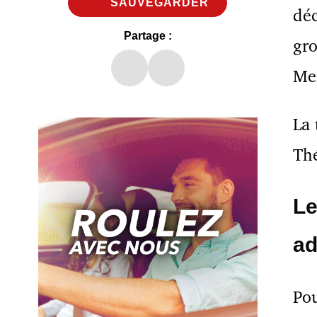
SAUVEGARDER
déc
Partage :
gro
Mer
La 
Th
Le
ad
Pou