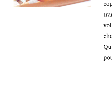
cop
tra
vol
cli
Qu
pou