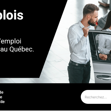
de
ie
ile