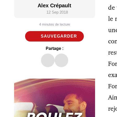
Alex Crépault
de 
12 Sep 2018
le 
4 minutes de lecture
une
SAUVEGARDER
con
Partage :
res
For
exa
For
Ain
rej