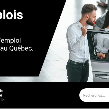
de
ie
ile