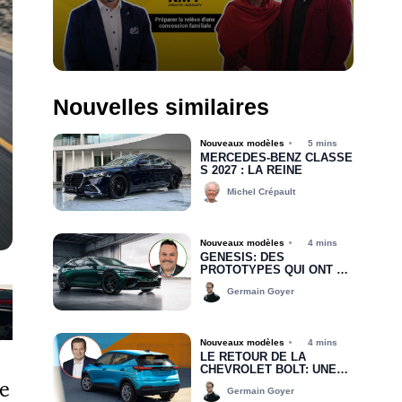
Nouvelles similaires
Nouveaux modèles
5 mins
MERCEDES-BENZ CLASSE
S 2027 : LA REINE
Michel Crépault
Nouveaux modèles
4 mins
GENESIS: DES
PROTOTYPES QUI ONT UN
IMPACT CONCRET POUR
Germain Goyer
LES DISTRIBUTEURS DU
QUÉBEC
Nouveaux modèles
4 mins
LE RETOUR DE LA
CHEVROLET BOLT: UNE
e
NOUVELLE BIEN
Germain Goyer
ACCUEILLIE PAR LES