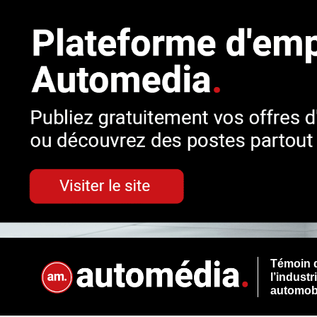
Témoin 
l’industr
automob