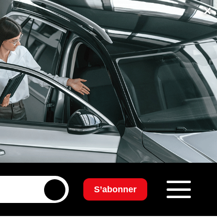
×
S’abonner