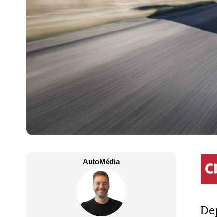
AutoMédia
Dep