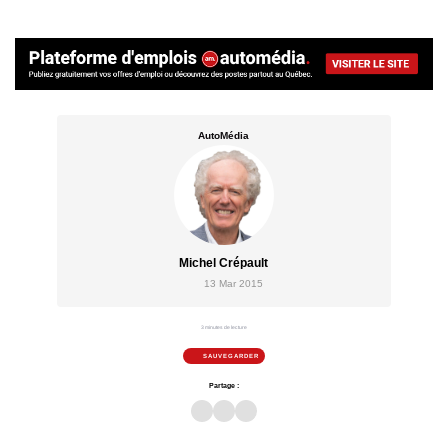
AutoMédia
Michel Crépault
13 Mar 2015
3 minutes de lecture
SAUVEGARDER
Partage :