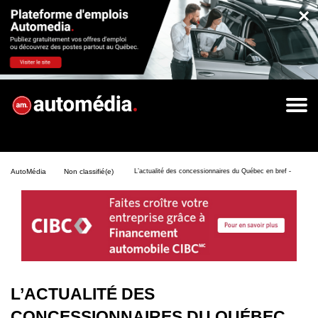
×
AutoMédia
Non classifié(e)
L’actualité des concessionnaires du Québec en bref – Semai
L’ACTUALITÉ DES
CONCESSIONNAIRES DU QUÉBEC