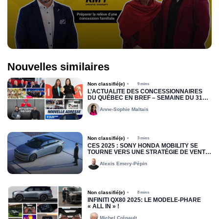
Nouvelles similaires
Non classifié(e)
9 mins
L’ACTUALITÉ DES CONCESSIONNAIRES
DU QUÉBEC EN BREF – SEMAINE DU 31
MARS 2025
Anne-Sophie Maltais
Non classifié(e)
3 mins
CES 2025 : SONY HONDA MOBILITY SE
TOURNE VERS UNE STRATÉGIE DE VENTE
DIRECTE POUR LA MARQUE AFEELA
Alexis Emery-Pépin
Non classifié(e)
8 mins
INFINITI QX80 2025: LE MODÈLE-PHARE
« ALL IN » !
Michel Crépault