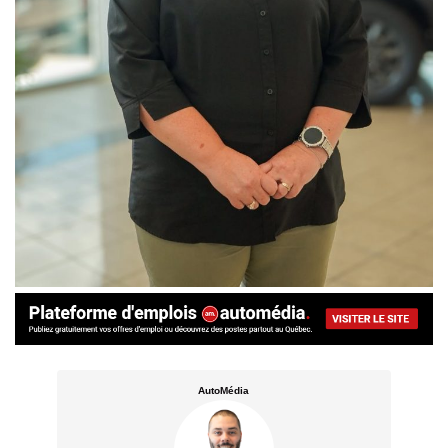
AutoMédia