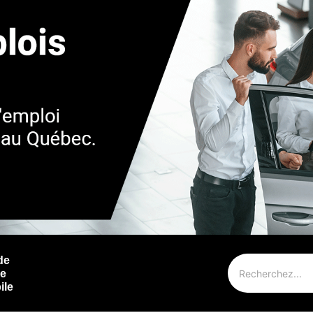
de
ie
ile