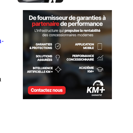
LOCATION JOHN SCOTTI
n-
à