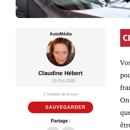
AutoMédia
Vos
Claudine Hébert
pou
15 Oct 2020
fra
2 minutes de lecture
Ont
SAUVEGARDER
que
Partage :
êtr