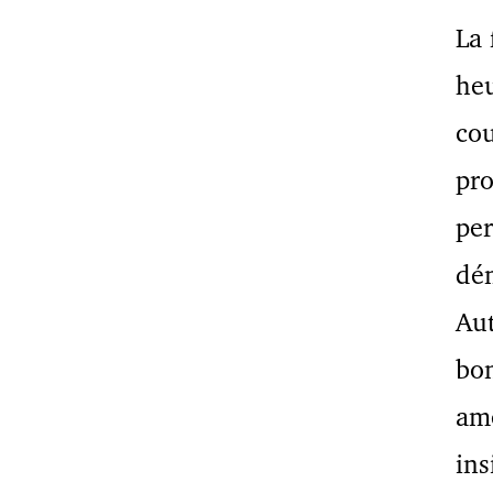
La 
heu
cou
pro
per
dém
Aut
bon
amé
ins