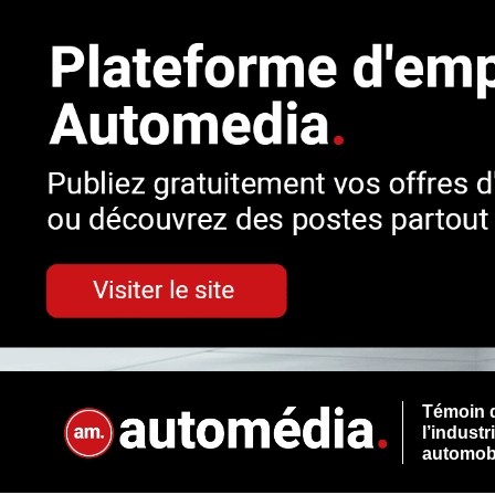
Témoin 
l’industr
automob