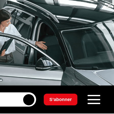
×
S’abonner