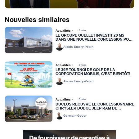
Nouvelles similaires
Actualités
3 mins
LE GROUPE OUELLET INVESTIT 20 M$
DANS UNE NOUVELLE CONCESSION POUR
RIMOUSKI FORD
Alexis Emery-Pépin
Actualités
3 mins
LE 39E TOURNOI DE GOLF DE LA
CORPORATION MOBILIS, C’EST BIENTÔT!
Alexis Emery-Pépin
Actualités
3 mins
DUCLOS RÉOUVRE LE CONCESSIONNAIRE
CHRYSLER DODGE JEEP RAM DE
DRUMMONDVILLE
Germain Goyer