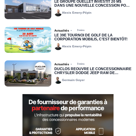
LE GROUPE OUELLET INVESTIT 20 M$
DANS UNE NOUVELLE CONCESSION POUR
RIMOUSKI FORD
Alexis Emery-Pépin
Actualités
3 mins
LE 39E TOURNOI DE GOLF DE LA
CORPORATION MOBILIS, C’EST BIENTÔT!
Alexis Emery-Pépin
Actualités
3 mins
DUCLOS RÉOUVRE LE CONCESSIONNAIRE
CHRYSLER DODGE JEEP RAM DE
DRUMMONDVILLE
Germain Goyer