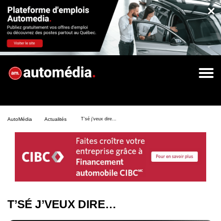
×
AutoMédia
Actualités
T’sé j’veux dire…
T’SÉ J’VEUX DIRE…