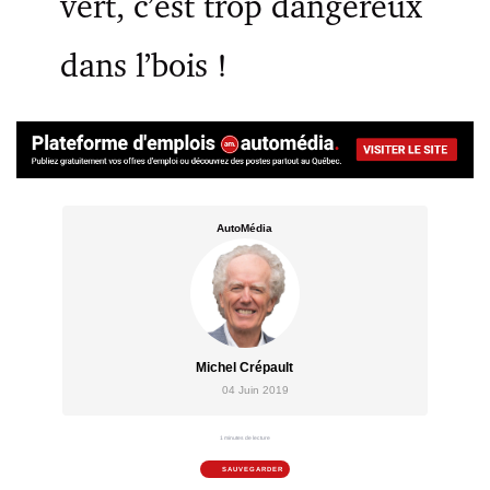
vert, c’est trop dangereux
dans l’bois !
AutoMédia
Michel Crépault
04 Juin 2019
1 minutes de lecture
SAUVEGARDER