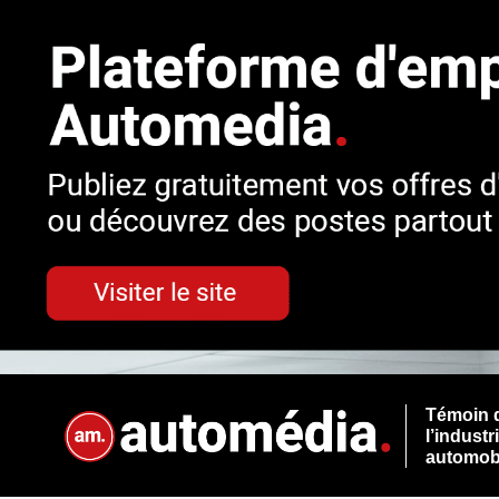
Témoin 
l’industr
automob