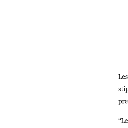
Les
sti
pre
“Le