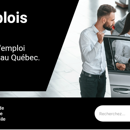
de
ie
ile