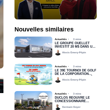
Nouvelles similaires
Actualités
3 mins
LE GROUPE OUELLET
INVESTIT 20 M$ DANS UNE
NOUVELLE CONCESSION
Alexis Emery-Pépin
POUR RIMOUSKI FORD
Actualités
3 mins
LE 39E TOURNOI DE GOLF
DE LA CORPORATION
MOBILIS, C’EST BIENTÔT!
Alexis Emery-Pépin
Actualités
3 mins
DUCLOS RÉOUVRE LE
CONCESSIONNAIRE
CHRYSLER DODGE JEEP
Germain Goyer
RAM DE DRUMMONDVILLE