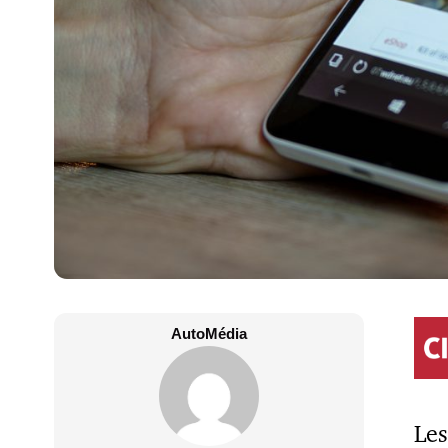
AutoMédia
Les