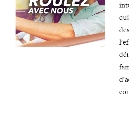
int
qui
de
l’e
dét
fam
d’a
co