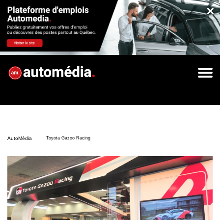
×
AutoMédia
Toyota Gazoo Racing