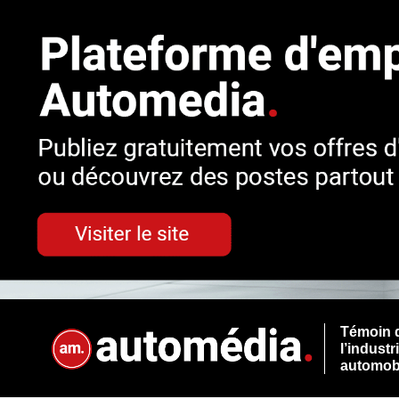
Témoin 
l’industr
automob