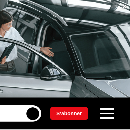
×
S’abonner