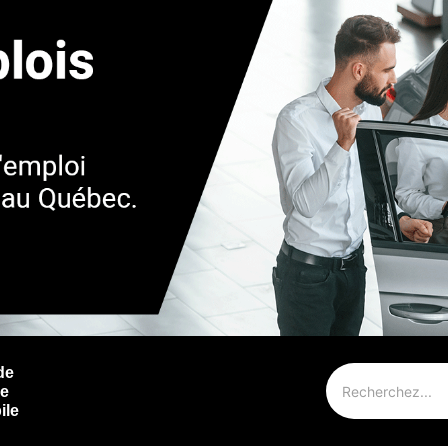
de
ie
ile