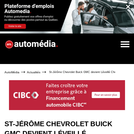
×
AutoMédia
Actualités
St-Jérôme Chevrolet Buick GMC devient Léveillé Chevrolet Buick
ST-JÉRÔME CHEVROLET BUICK
GMC DEVIENT LÉVEILLÉ