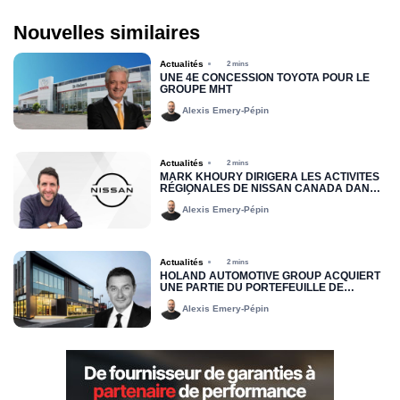
Nouvelles similaires
Actualités
2 mins
UNE 4E CONCESSION TOYOTA POUR LE
GROUPE MHT
Alexis Emery-Pépin
Actualités
2 mins
MARK KHOURY DIRIGERA LES ACTIVITÉS
RÉGIONALES DE NISSAN CANADA DANS
LA RÉGION DE L’EST
Alexis Emery-Pépin
Actualités
2 mins
HOLAND AUTOMOTIVE GROUP ACQUIERT
UNE PARTIE DU PORTEFEUILLE DE
LOCATION JOHN SCOTTI
Alexis Emery-Pépin