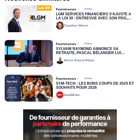
Fournisseurs
4 mins
LGM SERVICES FINANCIERS S’AJUSTE À
LA LOI 30 : ENTREVUE AVEC SON PDG,
DREW COLLIER
Claudine Hébert
Fournisseurs
2 mins
SYLVAIN RAYMOND ANNONCE SA
RETRAITE, PASCAL BÉLANGER LUI
SUCCÉDERA
Alexis Emery-Pépin
Fournisseurs
2 mins
SYM-TECH : LES BONS COUPS DE 2025 ET
SOUHAITS POUR 2026
AutoMédia