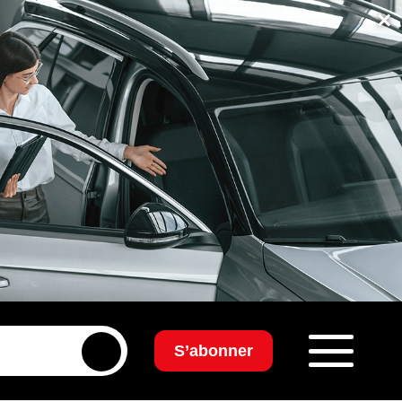
×
S’abonner