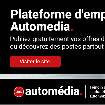
Témoin 
l’industr
automob