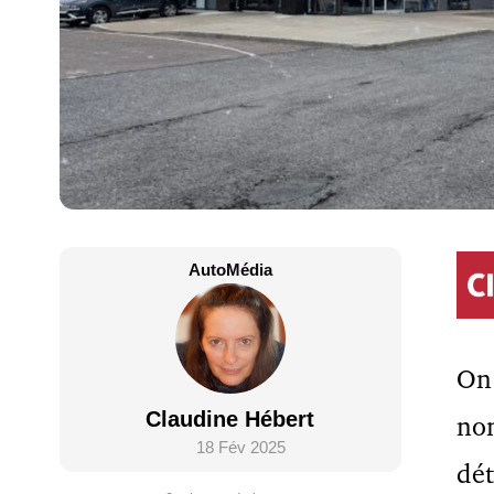
AutoMédia
On 
Claudine Hébert
no
18 Fév 2025
dét