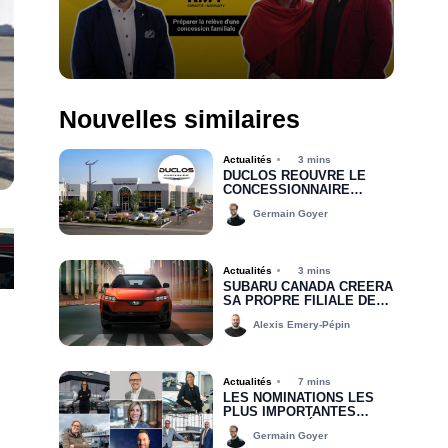
Nouvelles similaires
Actualités
3 mins
DUCLOS RÉOUVRE LE
CONCESSIONNAIRE
CHRYSLER DODGE JEEP
Germain Goyer
RAM DE DRUMMONDVILLE
Actualités
3 mins
SUBARU CANADA CRÉERA
SA PROPRE FILIALE DE
FINANCEMENT D’ICI 2030
Alexis Emery-Pépin
Actualités
7 mins
LES NOMINATIONS LES
PLUS IMPORTANTES
DEPUIS LE DÉBUT DE
Germain Goyer
2026