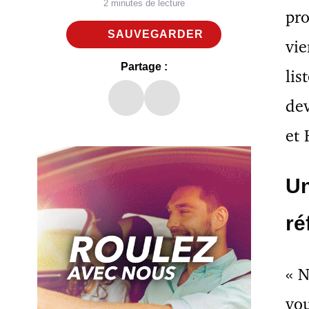
2 minutes de lecture
pro
SAUVEGARDER
vie
Partage :
lis
dev
et
Un
ré
« N
vou