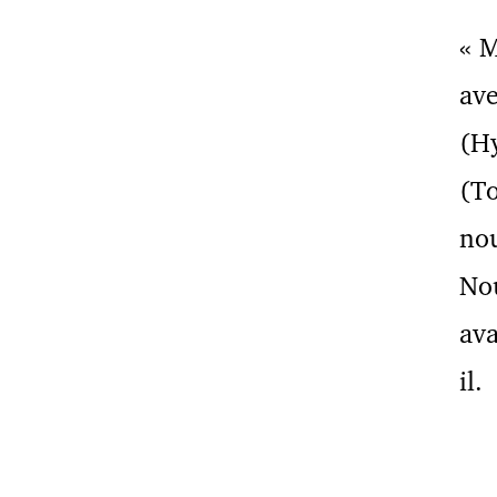
« M
ave
(Hy
(To
nou
Nou
ava
il.