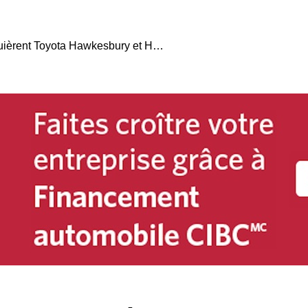
Les frères McLean acquièrent Toyota Hawkesbury et Hyundai Hawkesbury