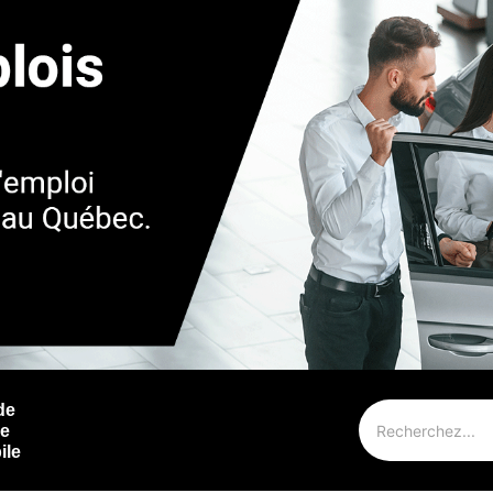
de
ie
ile