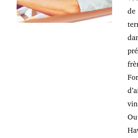
de 
ter
da
pré
frè
For
d’a
vin
Out
Ha