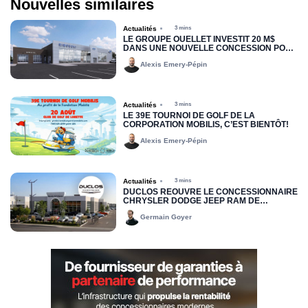
Nouvelles similaires
Actualités
3 mins
LE GROUPE OUELLET INVESTIT 20 M$
DANS UNE NOUVELLE CONCESSION POUR
RIMOUSKI FORD
Alexis Emery-Pépin
Actualités
3 mins
LE 39E TOURNOI DE GOLF DE LA
CORPORATION MOBILIS, C’EST BIENTÔT!
Alexis Emery-Pépin
Actualités
3 mins
DUCLOS RÉOUVRE LE CONCESSIONNAIRE
CHRYSLER DODGE JEEP RAM DE
DRUMMONDVILLE
Germain Goyer