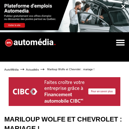
×
AutoMédia
Actualités
Mariloup Wolfe et Chevrolet : mariage !
MARILOUP WOLFE ET CHEVROLET :
MARIAGE !