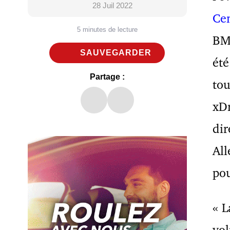
28 Juil 2022
Ce
5 minutes de lecture
BMW
SAUVEGARDER
été
Partage :
tou
xDr
dir
All
po
« L
vol