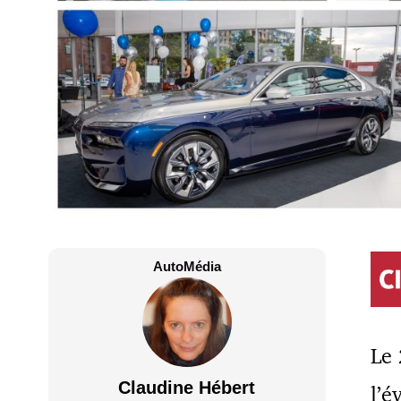
AutoMédia
Le 
Claudine Hébert
l’