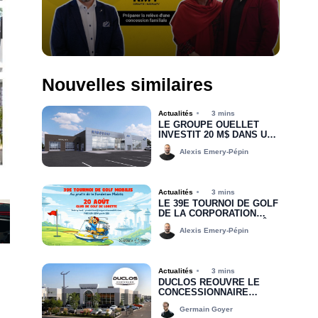
Nouvelles similaires
Actualités
3 mins
LE GROUPE OUELLET
INVESTIT 20 M$ DANS UNE
NOUVELLE CONCESSION
Alexis Emery-Pépin
POUR RIMOUSKI FORD
Actualités
3 mins
LE 39E TOURNOI DE GOLF
DE LA CORPORATION
MOBILIS, C’EST BIENTÔT!
Alexis Emery-Pépin
Actualités
3 mins
DUCLOS RÉOUVRE LE
CONCESSIONNAIRE
CHRYSLER DODGE JEEP
Germain Goyer
RAM DE DRUMMONDVILLE