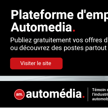
Témoin 
l’industr
automob