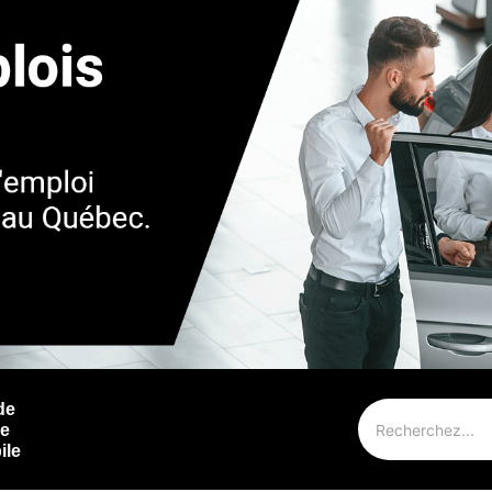
de
ie
ile