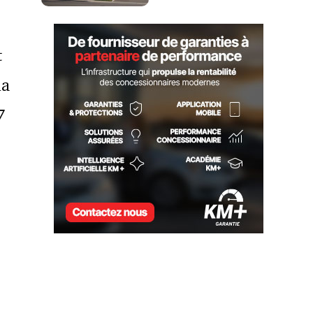
t
la
7