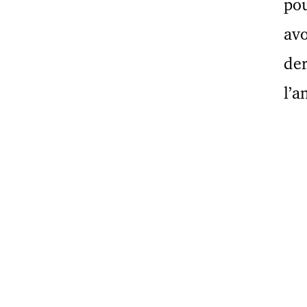
pou
avo
der
l’a