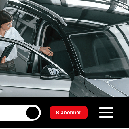
×
S’abonner