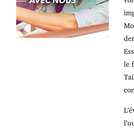
im
Mon
de
Ess
le 
Tai
con
L’é
l’o