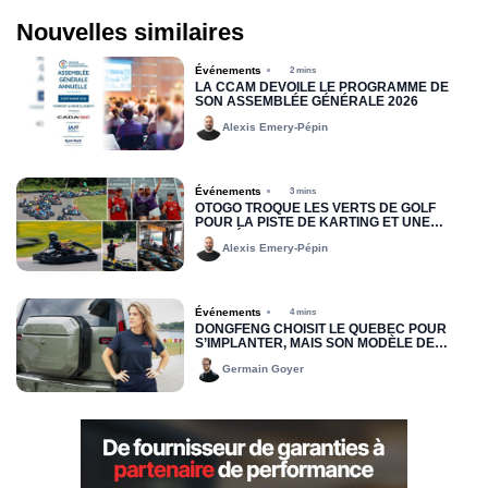
Nouvelles similaires
Événements
2 mins
LA CCAM DÉVOILE LE PROGRAMME DE
SON ASSEMBLÉE GÉNÉRALE 2026
Alexis Emery-Pépin
Événements
3 mins
OTOGO TROQUE LES VERTS DE GOLF
POUR LA PISTE DE KARTING ET UNE
COMPÉTITION AMICALE
Alexis Emery-Pépin
Événements
4 mins
DONGFENG CHOISIT LE QUÉBEC POUR
S’IMPLANTER, MAIS SON MODÈLE DE
DISTRIBUTION DEMEURE INCONNU
Germain Goyer