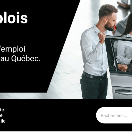
de
ie
ile