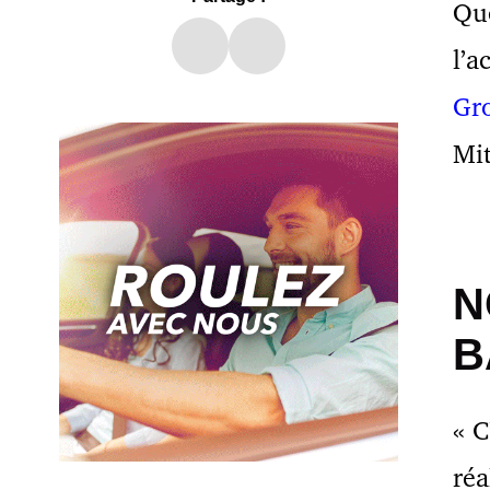
Qué
l’a
Gr
Mit
N
B
« C
réa