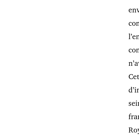
env
co
l’e
con
n’a
Cet
d’i
sei
fra
Roy