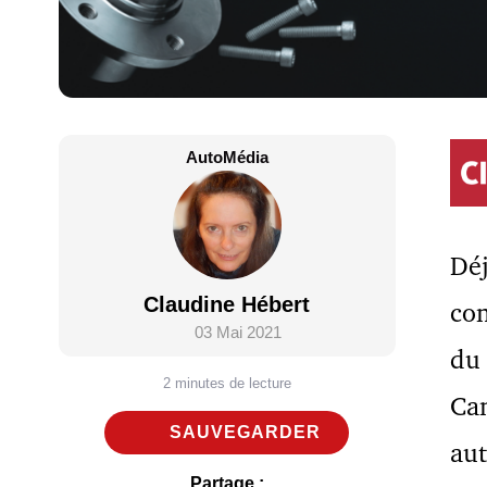
AutoMédia
Déj
Claudine Hébert
con
03 Mai 2021
du 
2 minutes de lecture
Can
SAUVEGARDER
aut
Partage :