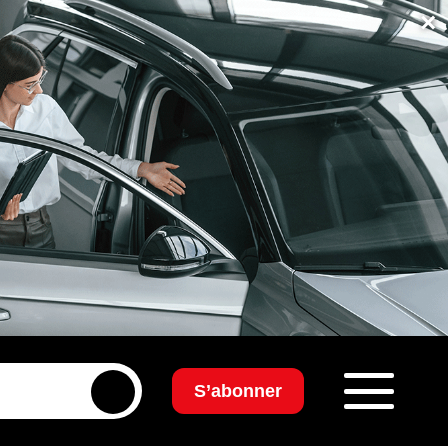
×
S’abonner