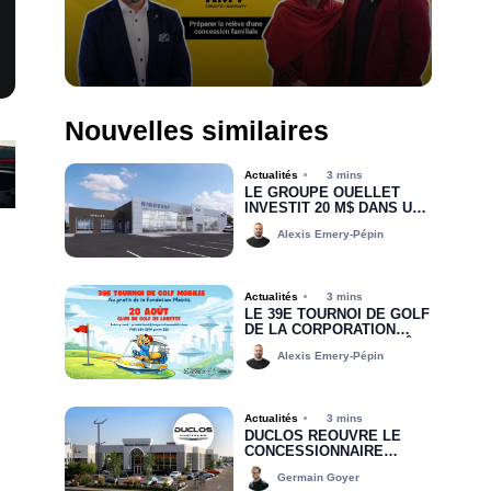
Nouvelles similaires
Actualités
3 mins
LE GROUPE OUELLET
INVESTIT 20 M$ DANS UNE
NOUVELLE CONCESSION
Alexis Emery-Pépin
POUR RIMOUSKI FORD
Actualités
3 mins
LE 39E TOURNOI DE GOLF
DE LA CORPORATION
MOBILIS, C’EST BIENTÔT!
Alexis Emery-Pépin
Actualités
3 mins
DUCLOS RÉOUVRE LE
CONCESSIONNAIRE
CHRYSLER DODGE JEEP
Germain Goyer
RAM DE DRUMMONDVILLE