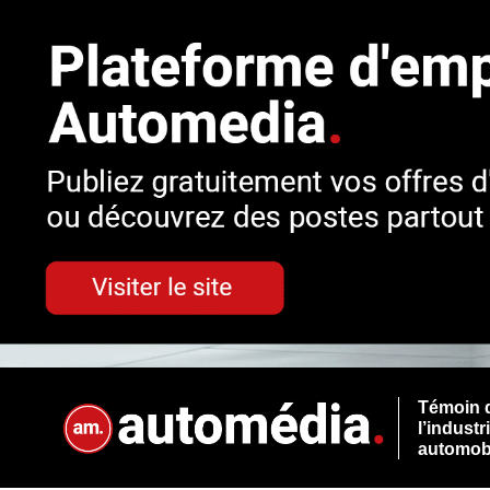
Témoin 
l’industr
automob