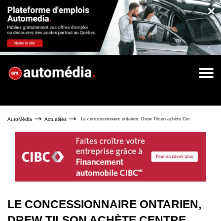
×
AutoMédia
Actualités
Le concessionnaire ontarien, Drew Tilson achète Centre Porsche Qu
LE CONCESSIONNAIRE ONTARIEN,
DREW TILSON ACHÈTE CENTRE