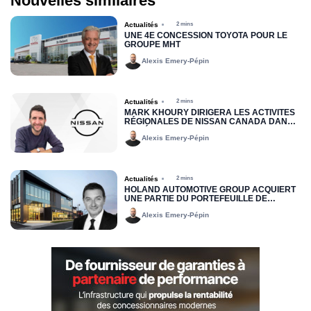
Nouvelles similaires
Actualités
2 mins
UNE 4E CONCESSION TOYOTA POUR LE
GROUPE MHT
Alexis Emery-Pépin
Actualités
2 mins
MARK KHOURY DIRIGERA LES ACTIVITÉS
RÉGIONALES DE NISSAN CANADA DANS
LA RÉGION DE L’EST
Alexis Emery-Pépin
Actualités
2 mins
HOLAND AUTOMOTIVE GROUP ACQUIERT
UNE PARTIE DU PORTEFEUILLE DE
LOCATION JOHN SCOTTI
Alexis Emery-Pépin