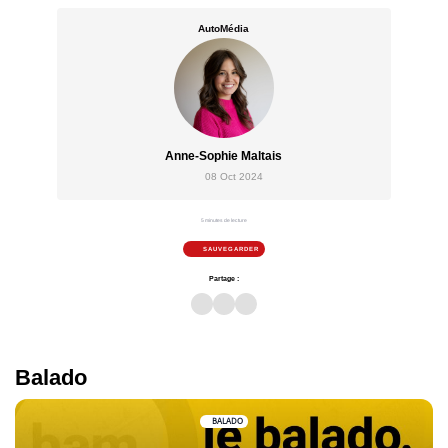
AutoMédia
Anne-Sophie Maltais
08 Oct 2024
5 minutes de lecture
SAUVEGARDER
Partage :
Balado
BALADO