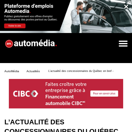
×
AutoMédia
Actualités
L’actualité des concessionnaires du Québec en bref – No. 41 – 202
L’ACTUALITÉ DES
CONCESSIONNAIRES DU QUÉBEC