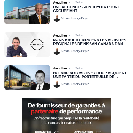
Actualités
2 mins
UNE 4E CONCESSION TOYOTA POUR LE
GROUPE MHT
Alexis Emery-Pépin
Actualités
2 mins
MARK KHOURY DIRIGERA LES ACTIVITÉS
RÉGIONALES DE NISSAN CANADA DANS
LA RÉGION DE L’EST
Alexis Emery-Pépin
Actualités
2 mins
HOLAND AUTOMOTIVE GROUP ACQUIERT
UNE PARTIE DU PORTEFEUILLE DE
LOCATION JOHN SCOTTI
Alexis Emery-Pépin