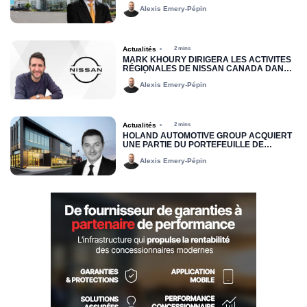
Alexis Emery-Pépin
Actualités
2 mins
MARK KHOURY DIRIGERA LES ACTIVITÉS
RÉGIONALES DE NISSAN CANADA DANS
LA RÉGION DE L’EST
Alexis Emery-Pépin
Actualités
2 mins
HOLAND AUTOMOTIVE GROUP ACQUIERT
UNE PARTIE DU PORTEFEUILLE DE
LOCATION JOHN SCOTTI
Alexis Emery-Pépin