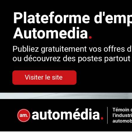
Témoin 
l’industr
automob