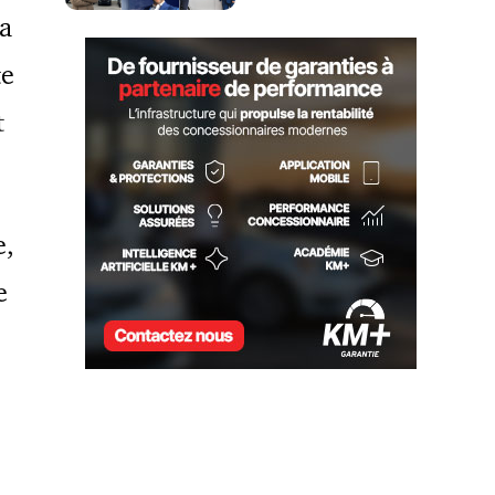
sa
te
t
e,
e