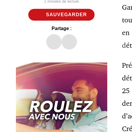
2 minutes de lecture
Gar
SAUVEGARDER
tou
Partage :
en
d
é
Pré
dét
25 
der
d’a
Cré