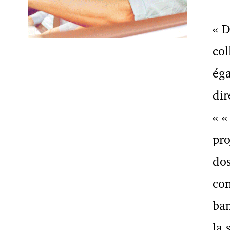
« D
col
éga
dir
« «
pro
dos
co
ban
la 