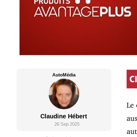
AutoMédia
Le 
Claudine Hébert
aus
26 Sep 2025
aut