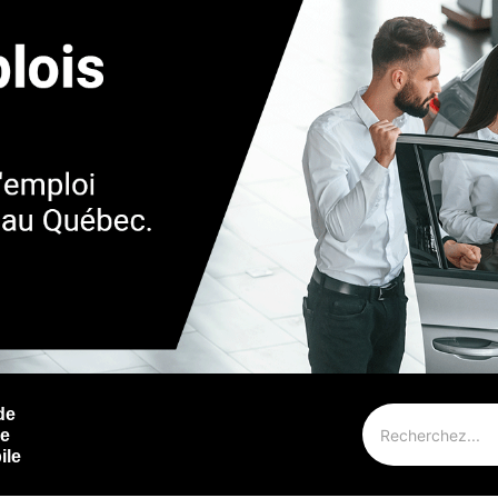
de
ie
ile