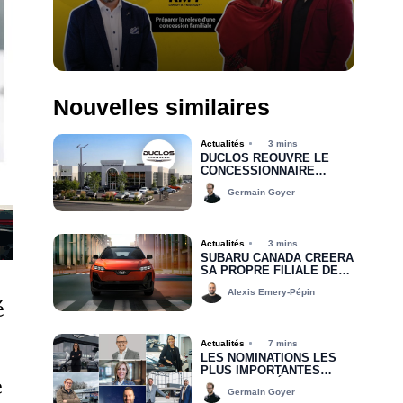
Nouvelles similaires
Actualités
3 mins
DUCLOS RÉOUVRE LE
CONCESSIONNAIRE
CHRYSLER DODGE JEEP
Germain Goyer
RAM DE DRUMMONDVILLE
Actualités
3 mins
SUBARU CANADA CRÉERA
SA PROPRE FILIALE DE
FINANCEMENT D’ICI 2030
Alexis Emery-Pépin
é
Actualités
7 mins
LES NOMINATIONS LES
PLUS IMPORTANTES
e
DEPUIS LE DÉBUT DE
Germain Goyer
2026