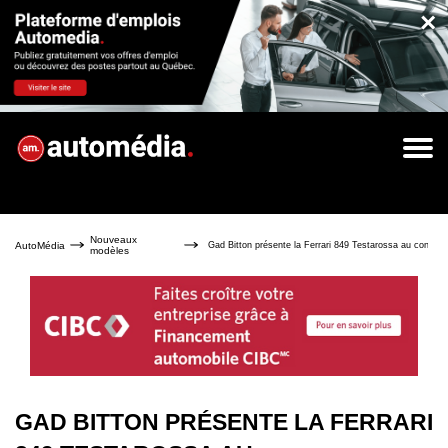
×
Nouveaux
AutoMédia
Gad Bitton présente la Ferrari 849 Testarossa au concess
modèles
GAD BITTON PRÉSENTE LA FERRARI