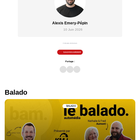
Alexis Emery-Pépin
10 Juin 2026
2 minutes de lecture
SAUVEGARDER
Partage :
Balado
BALADO