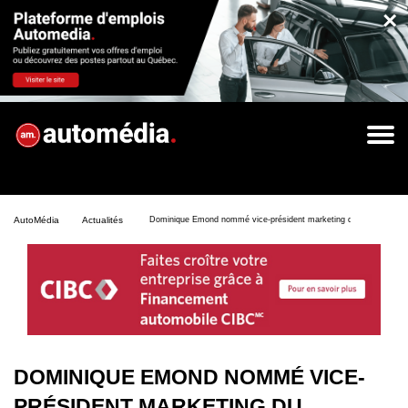
×
AutoMédia
Actualités
Dominique Emond nommé vice-président marketing du Groupe Bea
DOMINIQUE EMOND NOMMÉ VICE-
PRÉSIDENT MARKETING DU